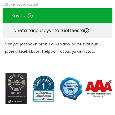
Jäte- ja roska-astiat
Kuvaus
Lähetä tarjouspyyntö tuotteesta
Venyvä jätesäkin pidin TASKI Nano-siivousvaunun
jätesäkkikehikkoon. Helppo irrottaa ja kiinnittää.