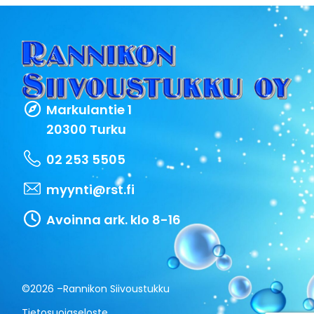
Markulantie 1
20300 Turku
02 253 5505
myynti@rst.fi
Avoinna ark. klo 8-16
©2026 –
Rannikon Siivoustukku
Tietosuojaseloste