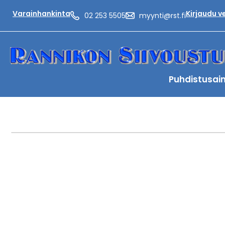
Varainhankinta
Kirjaudu 
02 253 5505
myynti@rst.fi
Puhdistusai