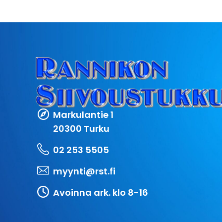
Markulantie 1
20300 Turku
02 253 5505
myynti@rst.fi
Avoinna ark. klo 8-16