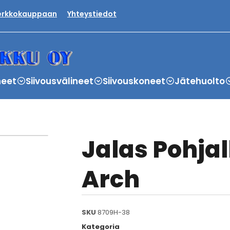
verkkokauppaan
Yhteystiedot
neet
Siivousvälineet
Siivouskoneet
Jätehuolto
Jalas Pohja
Arch
SKU
8709H-38
Kategoria