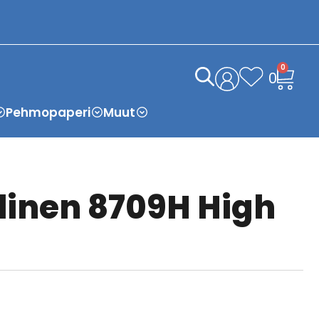
0
0
Pehmopaperi
Muut
llinen 8709H High