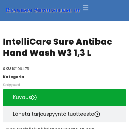
IntelliCare Sure Antibac
Hand Wash W3 1,3 L
SKU
101109475
Kategoria
Saippuat
Kuvaus
Lähetä tarjouspyyntö tuotteesta