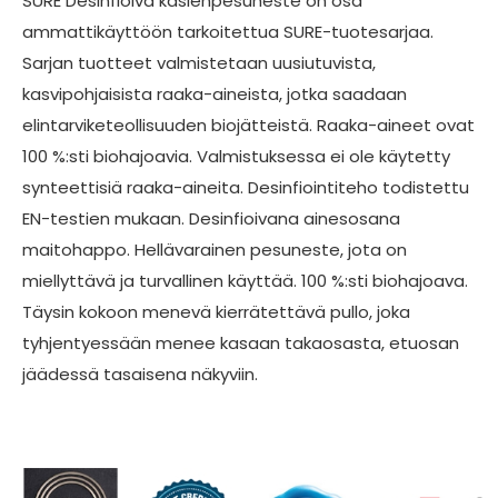
SURE Desinfioiva käsienpesuneste on osa
ammattikäyttöön tarkoitettua SURE-tuotesarjaa.
Sarjan tuotteet valmistetaan uusiutuvista,
kasvipohjaisista raaka-aineista, jotka saadaan
elintarviketeollisuuden biojätteistä. Raaka-aineet ovat
100 %:sti biohajoavia. Valmistuksessa ei ole käytetty
synteettisiä raaka-aineita. Desinfiointiteho todistettu
EN-testien mukaan. Desinfioivana ainesosana
maitohappo. Hellävarainen pesuneste, jota on
miellyttävä ja turvallinen käyttää. 100 %:sti biohajoava.
Täysin kokoon menevä kierrätettävä pullo, joka
tyhjentyessään menee kasaan takaosasta, etuosan
jäädessä tasaisena näkyviin.