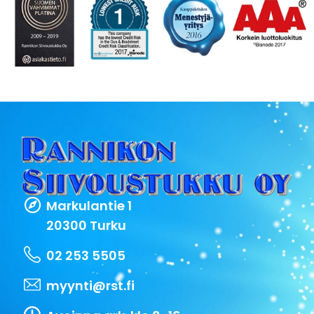
Markulantie 1
20300 Turku
02 253 5505
myynti@rst.fi