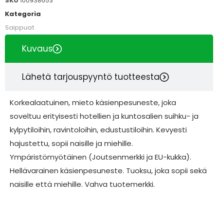
SKU
100938653
Kategoria
Saippuat
Kuvaus
Lähetä tarjouspyyntö tuotteesta
Korkealaatuinen, mieto käsienpesuneste, joka
soveltuu erityisesti hotellien ja kuntosalien suihku- ja
kylpytiloihin, ravintoloihin, edustustiloihin. Kevyesti
hajustettu, sopii naisille ja miehille.
Ympäristömyötäinen (Joutsenmerkki ja EU-kukka).
Hellävarainen käsienpesuneste. Tuoksu, joka sopii sekä
naisille että miehille. Vahva tuotemerkki.