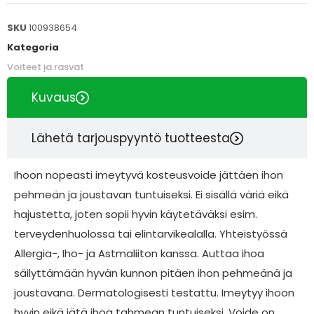
SKU
100938654
Kategoria
Voiteet ja rasvat
Kuvaus
Lähetä tarjouspyyntö tuotteesta
Ihoon nopeasti imeytyvä kosteusvoide jättäen ihon
pehmeän ja joustavan tuntuiseksi. Ei sisällä väriä eikä
hajustetta, joten sopii hyvin käytetäväksi esim.
terveydenhuolossa tai elintarvikealalla. Yhteistyössä
Allergia-, Iho- ja Astmaliiton kanssa. Auttaa ihoa
säilyttämään hyvän kunnon pitäen ihon pehmeänä ja
joustavana. Dermatologisesti testattu. Imeytyy ihoon
hyvin eikä jätä ihoa tahmean tuntuiseksi. Voide on