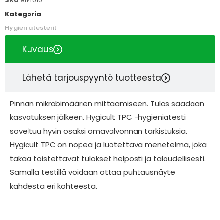
SKU
9114010
Kategoria
Hygieniatesterit
Kuvaus
Lähetä tarjouspyyntö tuotteesta
Pinnan mikrobimäärien mittaamiseen. Tulos saadaan
kasvatuksen jälkeen. Hygicult TPC -hygieniatesti
soveltuu hyvin osaksi omavalvonnan tarkistuksia.
Hygicult TPC on nopea ja luotettava menetelmä, joka
takaa toistettavat tulokset helposti ja taloudellisesti.
Samalla testillä voidaan ottaa puhtausnäyte
kahdesta eri kohteesta.