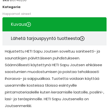
SKU
B15746250
Kategoria
Happamat aineet
Kuvaus
Lähetä tarjouspyyntö tuotteesta
Hajustettu HETI Sapu Joutsen soveltuu saniteetti- ja
saunatilojen päivittäiseen puhdistukseen.
Säännöllisesti käytettynä HETI Sapu Joutsen ehkäisee
saostumien muodostumisen ja poistaa tehokkaasti
ihorasva- ja saippualikaa. Tuotetta voidaan käyttää
useammille kosteissa tiloissa esiintyville
pintamateriaaleille kuten keraamisille laatoille, posliini-,
lasi- ja teräspinnoille. HETI Sapu Joutsenella on
Joutsenmerkki.