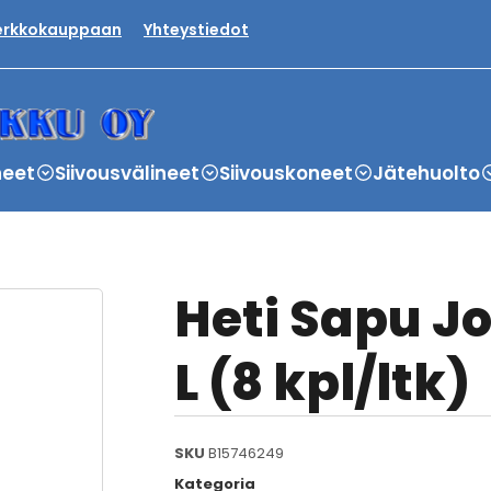
verkkokauppaan
Yhteystiedot
neet
Siivousvälineet
Siivouskoneet
Jätehuolto
Heti Sapu Jo
L (8 kpl/ltk)
SKU
B15746249
Kategoria