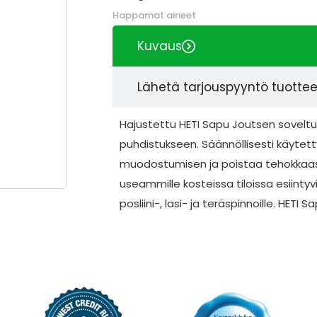
Happamat aineet
Kuvaus
Lähetä tarjouspyyntö tuotte
Hajustettu HETI Sapu Joutsen soveltuu
puhdistukseen. Säännöllisesti käyte
muodostumisen ja poistaa tehokkaast
useammille kosteissa tiloissa esiintyvi
posliini-, lasi- ja teräspinnoille. HET