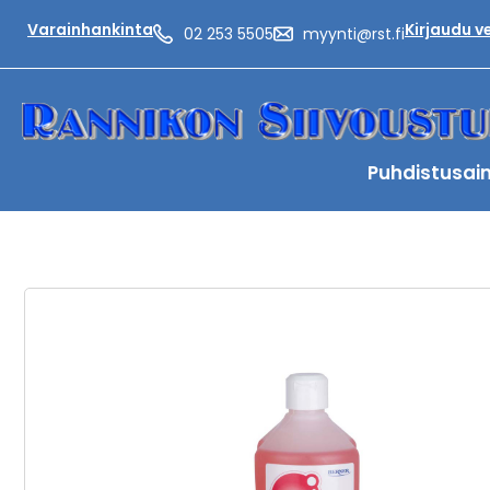
Varainhankinta
Kirjaudu 
02 253 5505
myynti@rst.fi
Puhdistusai