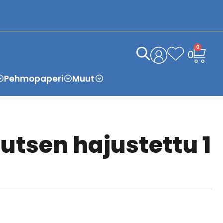
0
0
Pehmopaperi
Muut
utsen hajustettu 1