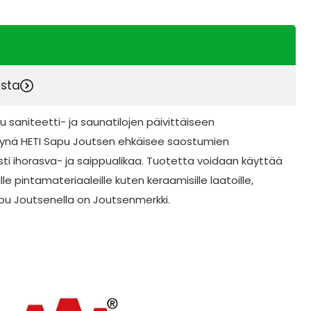
esta
 saniteetti- ja saunatilojen päivittäiseen
ttynä HETI Sapu Joutsen ehkäisee saostumien
i ihorasva- ja saippualikaa. Tuotetta voidaan käyttää
lle pintamateriaaleille kuten keraamisille laatoille,
I Sapu Joutsenella on Joutsenmerkki.