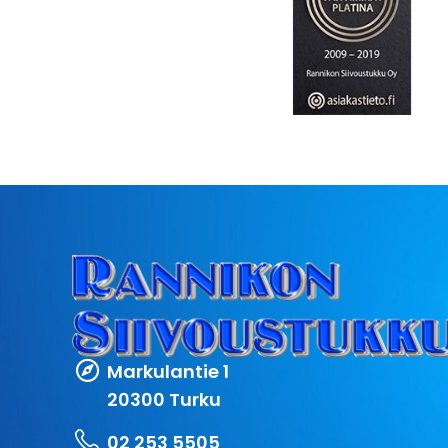
Markulantie 1
20300 Turku
02 253 5505