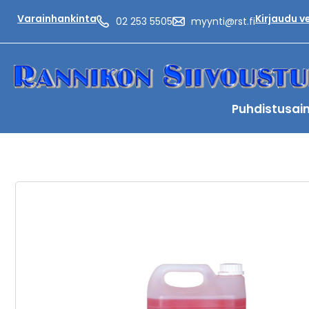
Varainhankinta
Kirjaudu 
02 253 5505
myynti@rst.fi
Puhdistusai