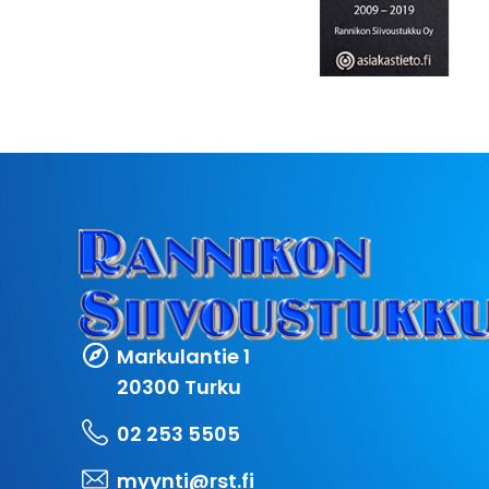
Markulantie 1
20300 Turku
02 253 5505
myynti@rst.fi