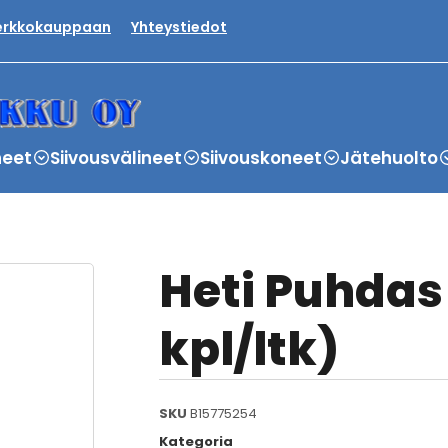
verkkokauppaan
Yhteystiedot
neet
Siivousvälineet
Siivouskoneet
Jätehuolto
Heti Puhdas 
kpl/ltk)
SKU
B15775254
Kategoria