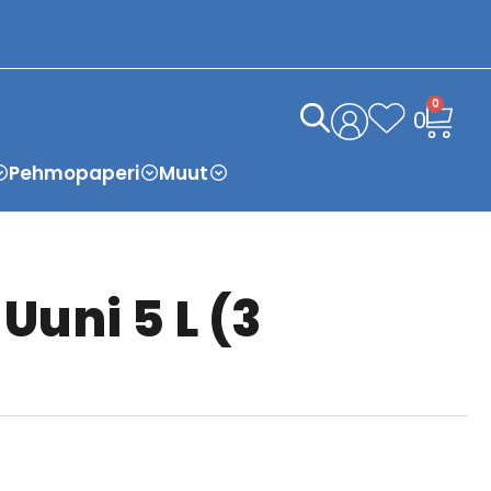
0
0
Pehmopaperi
Muut
Uuni 5 L (3