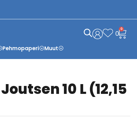
0
0
Pehmopaperi
Muut
Joutsen 10 L (12,15