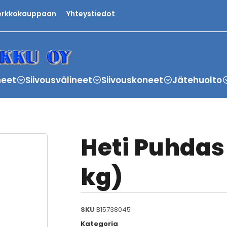
verkkokauppaan
Yhteystiedot
neet
Siivousvälineet
Siivouskoneet
Jätehuolto
Heti Puhdas 
kg)
SKU
B15738045
Kategoria