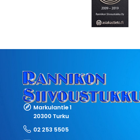
Markulantie 1
20300 Turku
02 253 5505