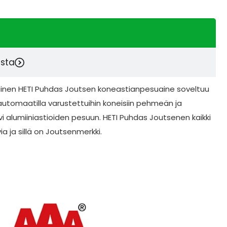
esta
nen HETI Puhdas Joutsen koneastianpesuaine soveltuu
utomaatilla varustettuihin koneisiin pehmeän ja
vi alumiiniastioiden pesuun. HETI Puhdas Joutsenen kaikki
a ja sillä on Joutsenmerkki.