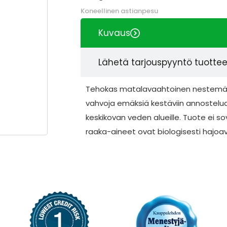
Koneellinen astianpesu
Kuvaus
Lähetä tarjouspyyntö tuotte
Tehokas matalavaahtoinen nestemäi
vahvoja emäksiä kestäviin annostelua
keskikovan veden alueille. Tuote ei so
raaka-aineet ovat biologisesti hajoavi