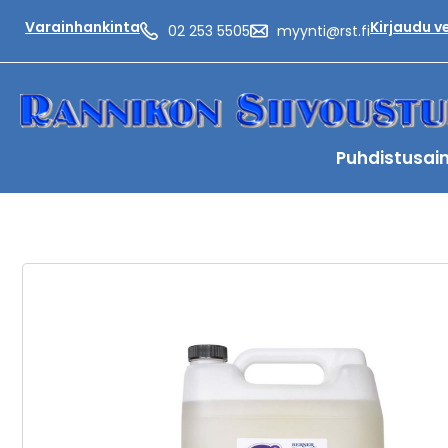
Varainhankinta
Kirjaudu 
02 253 5505
myynti@rst.fi
Puhdistusai