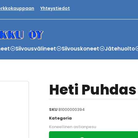
verkkokauppaan
Yhteystiedot
neet
Siivousvälineet
Siivouskoneet
Jätehuolto
Heti Puhdas 
SKU
B1000000394
Kategoria
Koneellinen astianpesu