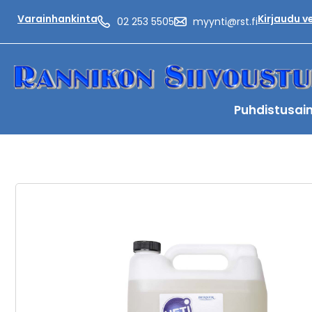
Varainhankinta
Kirjaudu 
02 253 5505
myynti@rst.fi
Puhdistusai