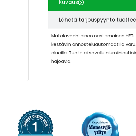
Kuvaus
Lähetä tarjouspyyntö tuotte
Matalavaahtoinen nestemäinen HETI 
kestäviin annosteluautomaatilla varu
alueille. Tuote ei sovellu alumiiniasti
hajoavia.