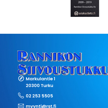
Markulantie 1
20300 Turku
02 253 5505
myynti@rst.fi