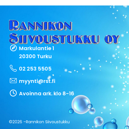
Markulantie 1
20300 Turku
02 253 5505
myynti@rst.fi
Avoinna ark. klo 8-16
©2026 –
Rannikon Siivoustukku