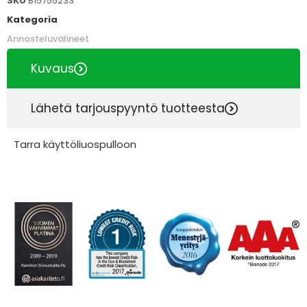
SKU
B15755233
Kategoria
Annosteluvälineet
Kuvaus
Lähetä tarjouspyyntö tuotteesta
Tarra käyttöliuospulloon