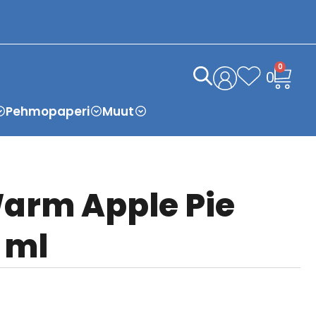
0
0
Pehmopaperi
Muut
Warm Apple Pie
 ml