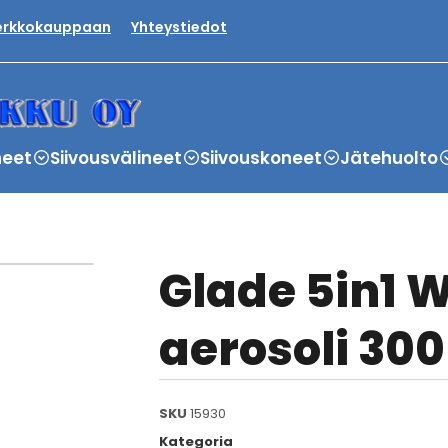
verkkokauppaan
Yhteystiedot
neet
Siivousvälineet
Siivouskoneet
Jätehuolto
Glade 5in1 
aerosoli 300
SKU
15930
Kategoria