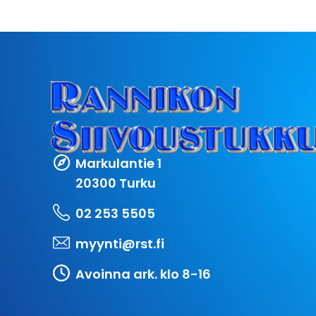
Markulantie 1
20300 Turku
02 253 5505
myynti@rst.fi
Avoinna ark. klo 8-16