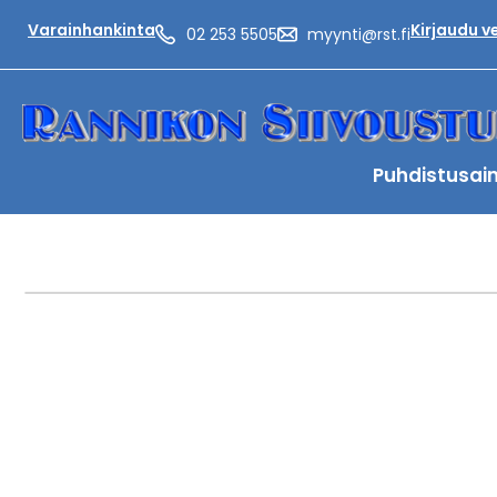
Varainhankinta
Kirjaudu 
02 253 5505
myynti@rst.fi
Puhdistusai