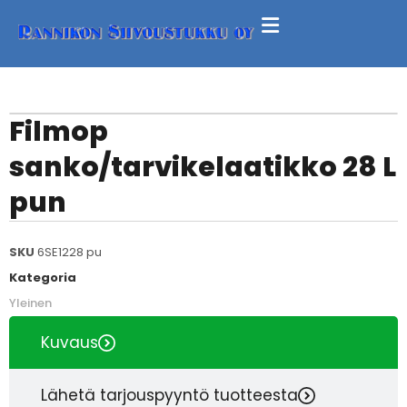
Filmop
sanko/tarvikelaatikko 28 L
pun
SKU
6SE1228 pu
Kategoria
Yleinen
Kuvaus
Lähetä tarjouspyyntö tuotteesta