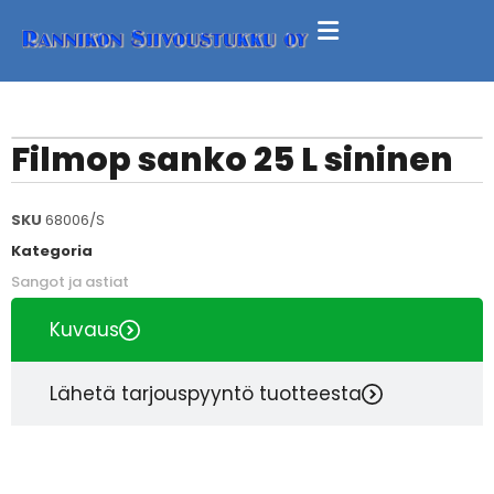
Filmop sanko 25 L sininen
SKU
68006/S
Kategoria
Sangot ja astiat
Kuvaus
Lähetä tarjouspyyntö tuotteesta