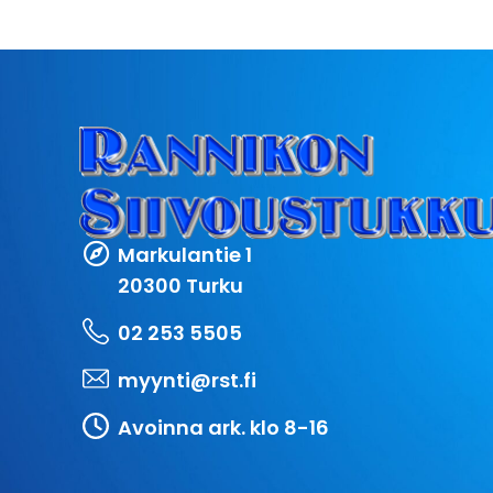
Markulantie 1
20300 Turku
02 253 5505
myynti@rst.fi
Avoinna ark. klo 8-16