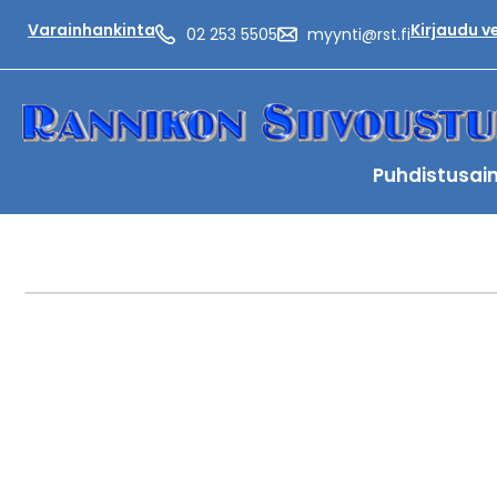
Varainhankinta
Kirjaudu 
02 253 5505
myynti@rst.fi
Puhdistusai