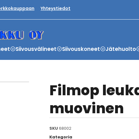
verkkokauppaan
Yhteystiedot
neet
Siivousvälineet
Siivouskoneet
Jätehuolto
Filmop leuk
muovinen
SKU
68002
Kategoria