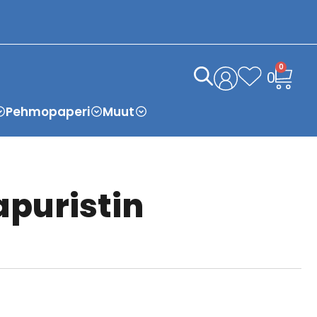
0
0
Pehmopaperi
Muut
apuristin