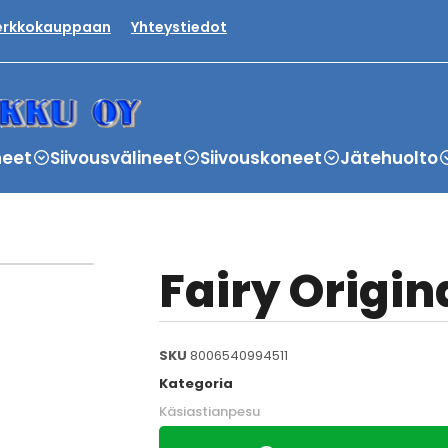
verkkokauppaan
Yhteystiedot
neet
Siivousvälineet
Siivouskoneet
Jätehuolto
Fairy Origina
SKU
8006540994511
Kategoria
Käsiastianpesu