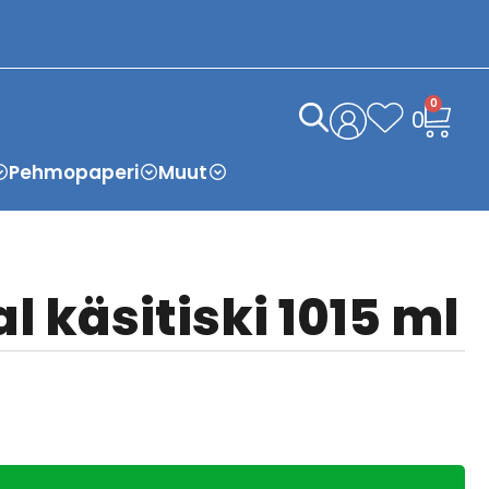
0
0
Pehmopaperi
Muut
l käsitiski 1015 ml