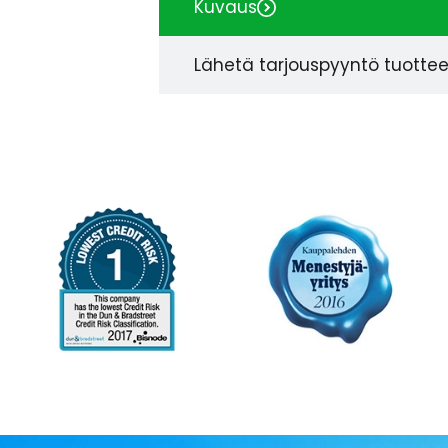
Kuvaus
Lähetä tarjouspyyntö tuotte