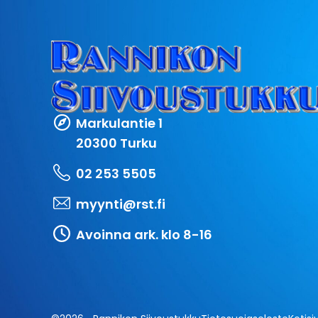
Markulantie 1
20300 Turku
02 253 5505
myynti@rst.fi
Avoinna ark. klo 8-16