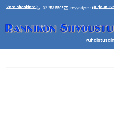
Varainhankinta
Kirjaudu 
02 253 5505
myynti@rst.fi
Puhdistusai