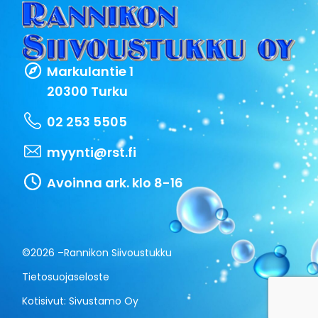
Markulantie 1
20300 Turku
02 253 5505
myynti@rst.fi
Avoinna ark. klo 8-16
©2026 –
Rannikon Siivoustukku
Tietosuojaseloste
Kotisivut:
Sivustamo Oy