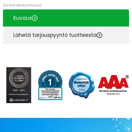
Elintarviketeollisuus
Kuvaus
Lähetä tarjouspyyntö tuotteesta