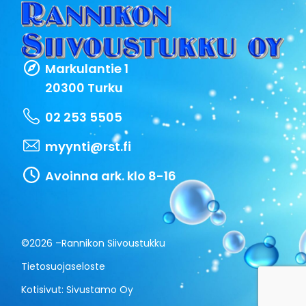
Markulantie 1
20300 Turku
02 253 5505
myynti@rst.fi
Avoinna ark. klo 8-16
©2026 –
Rannikon Siivoustukku
Tietosuojaseloste
Kotisivut:
Sivustamo Oy