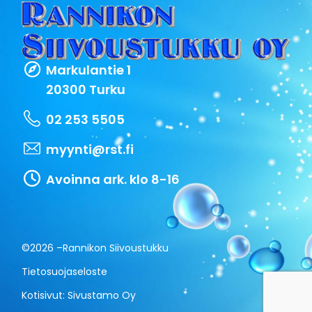
Markulantie 1
20300 Turku
02 253 5505
myynti@rst.fi
Avoinna ark. klo 8-16
©2026 –
Rannikon Siivoustukku
Tietosuojaseloste
Kotisivut:
Sivustamo Oy