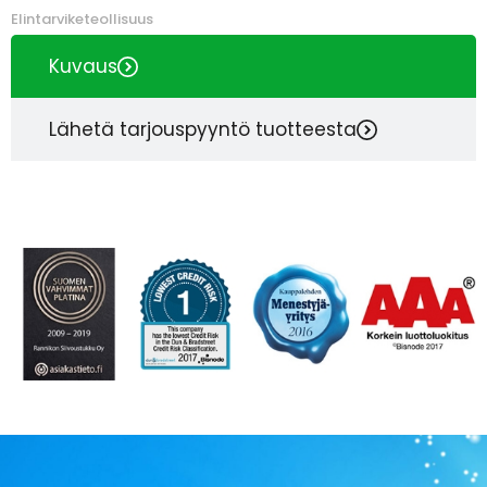
Elintarviketeollisuus
Kuvaus
Lähetä tarjouspyyntö tuotteesta