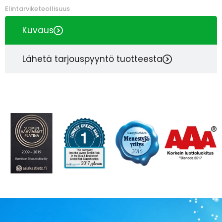
Elintarviketeollisuus
Kuvaus
Lähetä tarjouspyyntö tuotteesta