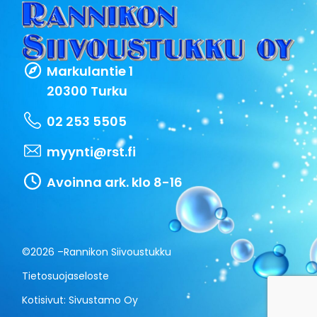
Markulantie 1
20300 Turku
02 253 5505
myynti@rst.fi
Avoinna ark. klo 8-16
©2026 –
Rannikon Siivoustukku
Tietosuojaseloste
Kotisivut:
Sivustamo Oy