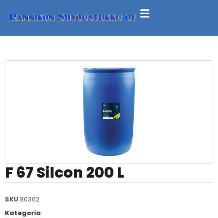
F 67 Silcon 200 L
SKU
80302
Kategoria