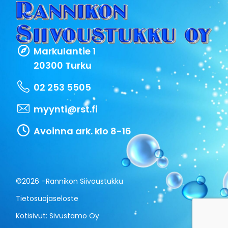
Markulantie 1
20300 Turku
02 253 5505
myynti@rst.fi
Avoinna ark. klo 8-16
©2026 –
Rannikon Siivoustukku
Tietosuojaseloste
Kotisivut:
Sivustamo Oy