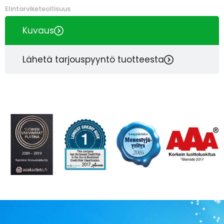
Elintarviketeollisuus
Kuvaus
Lähetä tarjouspyyntö tuotteesta