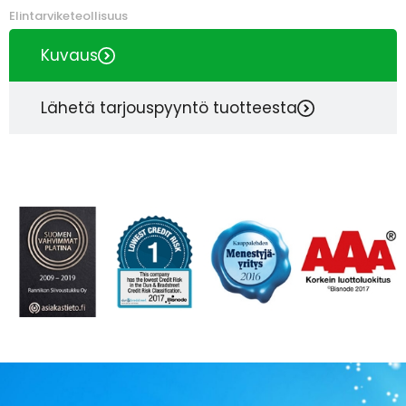
Elintarviketeollisuus
Kuvaus
Lähetä tarjouspyyntö tuotteesta