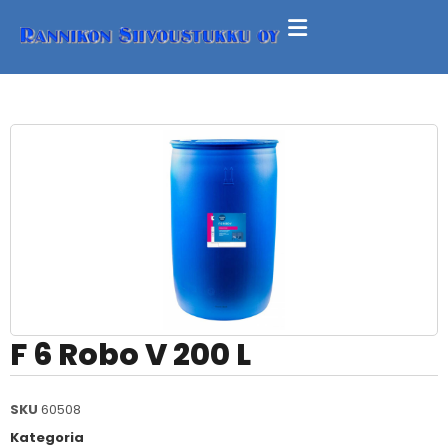
F 6 Robo V 200 L
SKU
60508
Kategoria