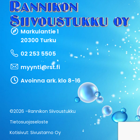
Markulantie 1
20300 Turku
02 253 5505
myynti@rst.fi
Avoinna ark. klo 8-16
©2026 –
Rannikon Siivoustukku
Tietosuojaseloste
Kotisivut:
Sivustamo Oy