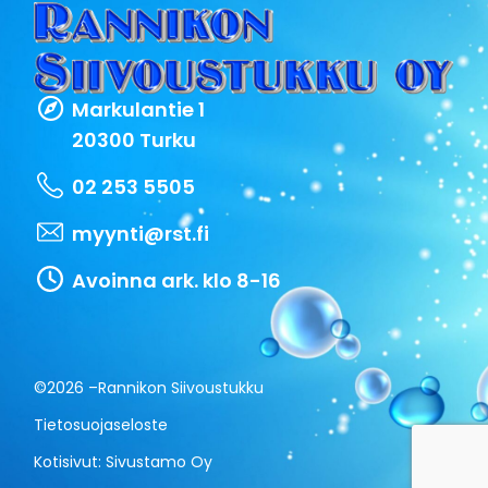
Markulantie 1
20300 Turku
02 253 5505
myynti@rst.fi
Avoinna ark. klo 8-16
©2026 –
Rannikon Siivoustukku
Tietosuojaseloste
Kotisivut:
Sivustamo Oy