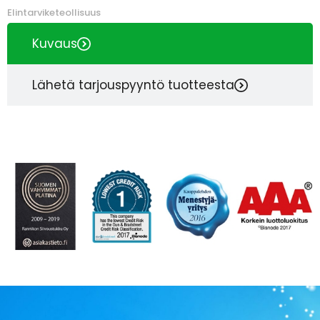
Elintarviketeollisuus
Kuvaus
Lähetä tarjouspyyntö tuotteesta