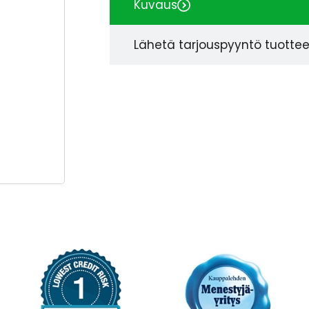
Kuvaus
Lähetä tarjouspyyntö tuotte