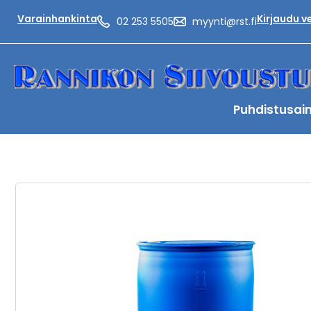
Varainhankinta
Kirjaudu 
02 253 5505
myynti@rst.fi
Puhdistusai