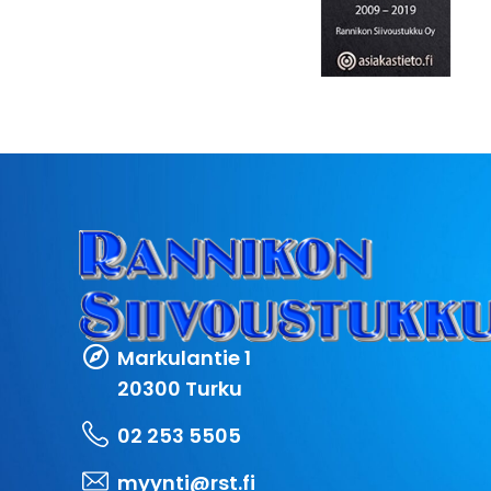
Markulantie 1
20300 Turku
02 253 5505
myynti@rst.fi