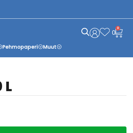
0
0
Pehmopaperi
Muut
 L