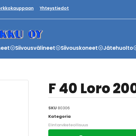
verkkokauppaan
Yhteystiedot
neet
Siivousvälineet
Siivouskoneet
Jätehuolto
F 40 Loro 200
SKU
80306
Kategoria
Elintarviketeollisuus