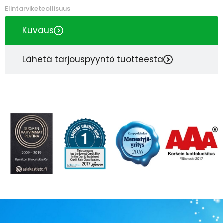
Elintarviketeollisuus
Kuvaus
Lähetä tarjouspyyntö tuotteesta