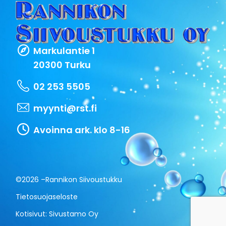
Markulantie 1
20300 Turku
02 253 5505
myynti@rst.fi
Avoinna ark. klo 8-16
©2026 –
Rannikon Siivoustukku
Tietosuojaseloste
Kotisivut:
Sivustamo Oy