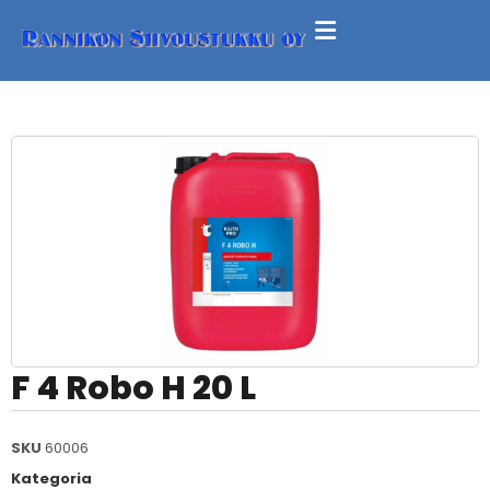
F 4 Robo H 20 L
SKU
60006
Kategoria