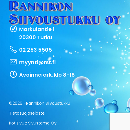
Markulantie 1
20300 Turku
02 253 5505
myynti@rst.fi
Avoinna ark. klo 8-16
©2026 –
Rannikon Siivoustukku
Tietosuojaseloste
Kotisivut:
Sivustamo Oy