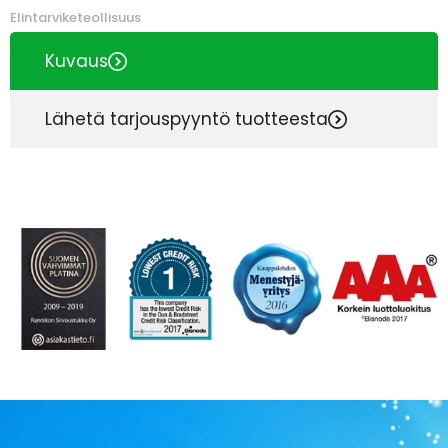
Elintarviketeollisuus
Kuvaus
Lähetä tarjouspyyntö tuotteesta