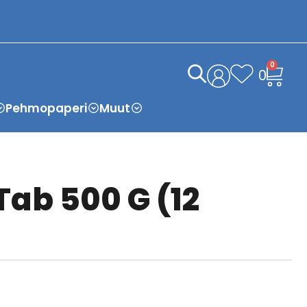
0
0
Pehmopaperi
Muut
Tab 500 G (12