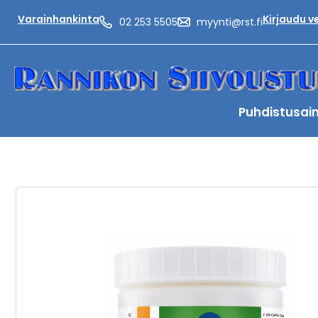
Varainhankinta
Kirjaudu 
02 253 5505
myynti@rst.fi
Puhdistusai