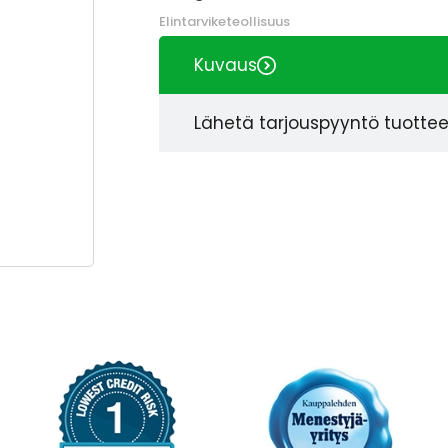
Elintarviketeollisuus
Kuvaus
Lähetä tarjouspyyntö tuotte