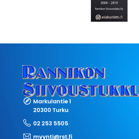
Markulantie 1
20300 Turku
02 253 5505
myynti@rst.fi