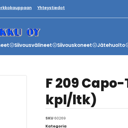
verkkokauppaan
Yhteystiedot
neet
Siivousvälineet
Siivouskoneet
Jätehuolto
F 209 Capo-
kpl/ltk)
SKU
60269
Kategoria