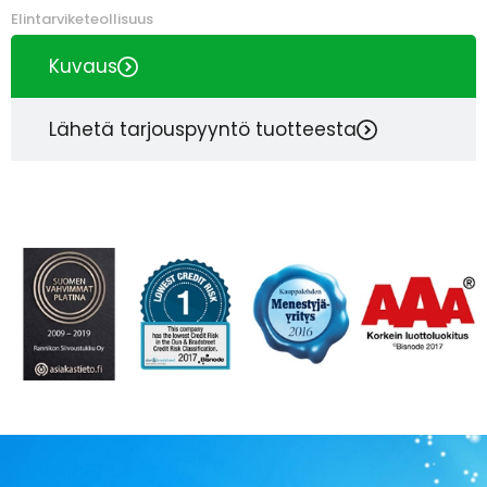
Elintarviketeollisuus
Kuvaus
Lähetä tarjouspyyntö tuotteesta