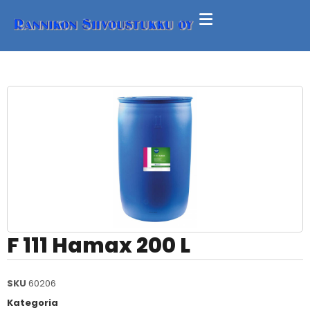
F 111 Hamax 200 L
SKU
60206
Kategoria