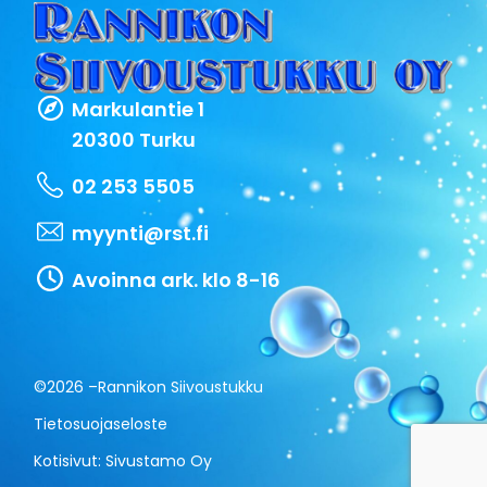
Markulantie 1
20300 Turku
02 253 5505
myynti@rst.fi
Avoinna ark. klo 8-16
©2026 –
Rannikon Siivoustukku
Tietosuojaseloste
Kotisivut:
Sivustamo Oy