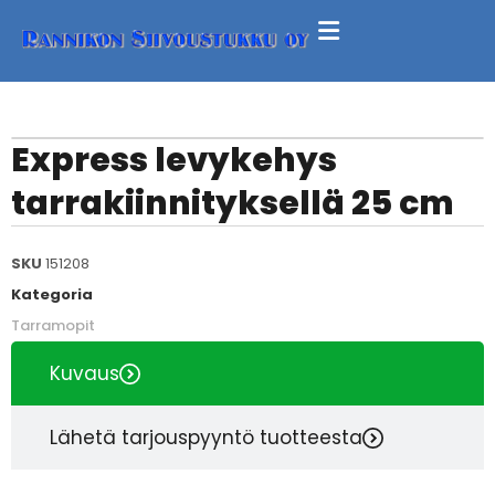
Express levykehys
tarrakiinnityksellä 25 cm
SKU
151208
Kategoria
Tarramopit
Kuvaus
Lähetä tarjouspyyntö tuotteesta