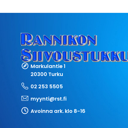
Markulantie 1
20300 Turku
02 253 5505
myynti@rst.fi
Avoinna ark. klo 8-16