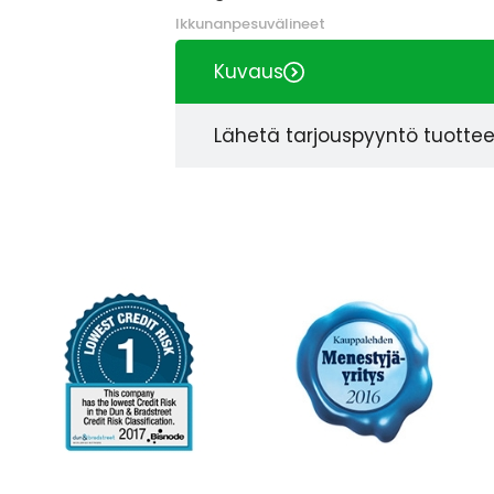
Ikkunanpesuvälineet
Kuvaus
Lähetä tarjouspyyntö tuotte