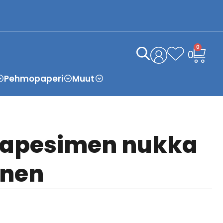
0
0
Pehmopaperi
Muut
unapesimen nukka
inen