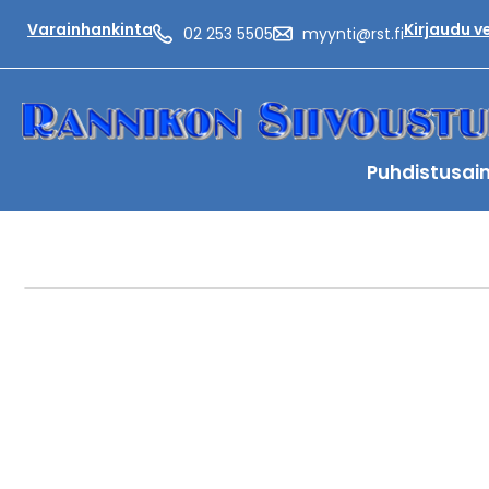
Varainhankinta
Kirjaudu 
02 253 5505
myynti@rst.fi
Puhdistusai