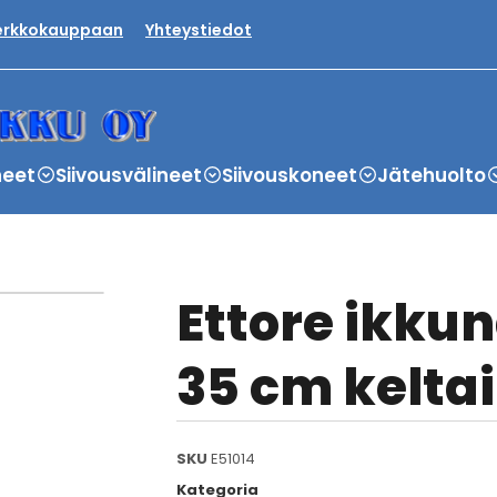
verkkokauppaan
Yhteystiedot
neet
Siivousvälineet
Siivouskoneet
Jätehuolto
Ettore ikk
35 cm kelta
SKU
E51014
Kategoria