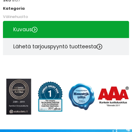
SKU
8157
Kategoria
Välinehuolto
Kuvaus
Lähetä tarjouspyyntö tuotteesta