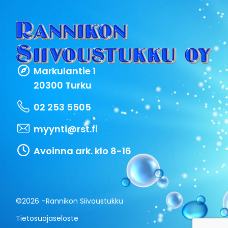
Markulantie 1
20300 Turku
02 253 5505
myynti@rst.fi
Avoinna ark. klo 8-16
©2026 –
Rannikon Siivoustukku
Tietosuojaseloste