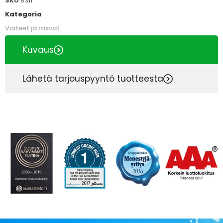
SKU
8311
Kategoria
Voiteet ja rasvat
Kuvaus
Lähetä tarjouspyyntö tuotteesta