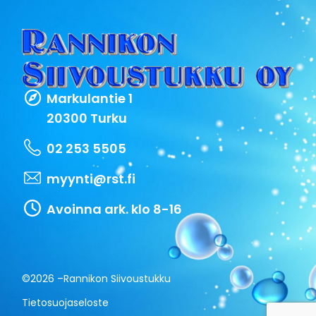
Markulantie 1
20300 Turku
02 253 5505
myynti@rst.fi
Avoinna ark. klo 8-16
©2026 –
Rannikon Siivoustukku
Tietosuojaseloste