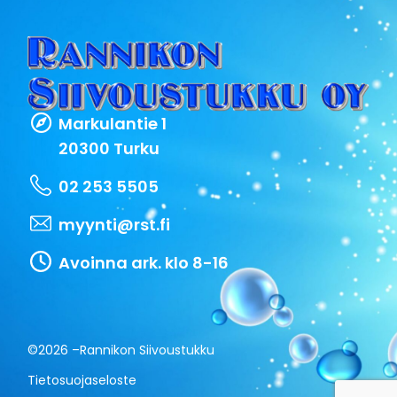
Markulantie 1
20300 Turku
02 253 5505
myynti@rst.fi
Avoinna ark. klo 8-16
©2026 –
Rannikon Siivoustukku
Tietosuojaseloste