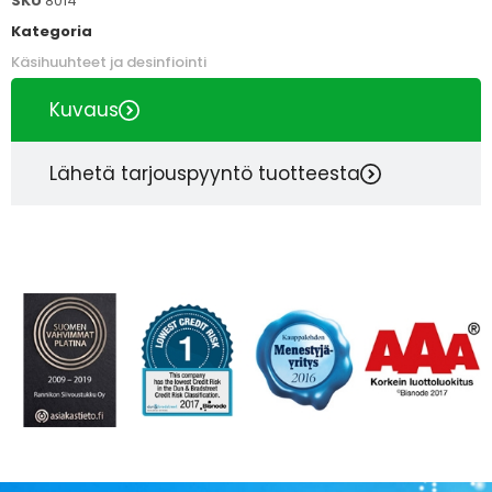
SKU
8014
Kategoria
Käsihuuhteet ja desinfiointi
Kuvaus
Lähetä tarjouspyyntö tuotteesta