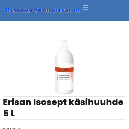
Erisan Isosept käsihuuhde
5 L