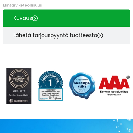
Elintarviketeollisuus
Kuvaus
Lähetä tarjouspyyntö tuotteesta