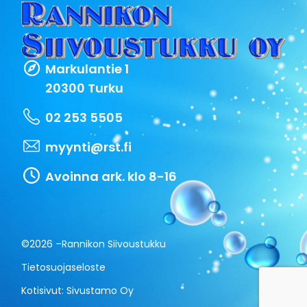
Markulantie 1
20300 Turku
02 253 5505
myynti@rst.fi
Avoinna ark. klo 8-16
©2026 –
Rannikon Siivoustukku
Tietosuojaseloste
Kotisivut:
Sivustamo Oy