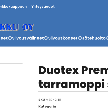
verkkokauppaan
Yhteystiedot
neet
Siivousvälineet
Siivouskoneet
Jätehuolto
Duotex Pre
tarramoppi s
SKU
MSD421TR
Kategoria