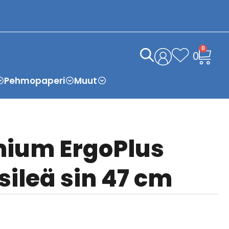
0
0
Pehmopaperi
Muut
mium ErgoPlus
ileä sin 47 cm