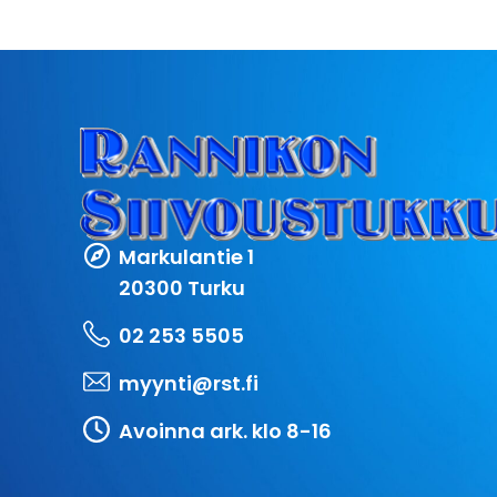
Markulantie 1
20300 Turku
02 253 5505
myynti@rst.fi
Avoinna ark. klo 8-16