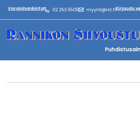
Varainhankinta
Kirjaudu 
02 253 5505
myynti@rst.fi
Puhdistusai