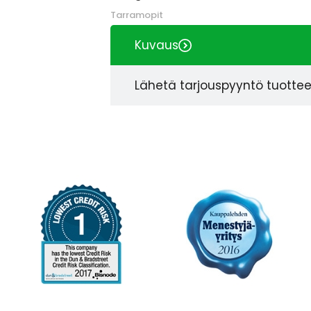
Tarramopit
Kuvaus
Lähetä tarjouspyyntö tuotte