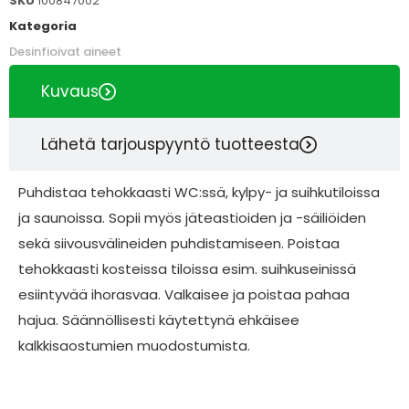
SKU
100847002
Kategoria
Desinfioivat aineet
Kuvaus
Lähetä tarjouspyyntö tuotteesta
Puhdistaa tehokkaasti WC:ssä, kylpy- ja suihkutiloissa
ja saunoissa. Sopii myös jäteastioiden ja -säiliöiden
sekä siivousvälineiden puhdistamiseen. Poistaa
tehokkaasti kosteissa tiloissa esim. suihkuseinissä
esiintyvää ihorasvaa. Valkaisee ja poistaa pahaa
hajua. Säännöllisesti käytettynä ehkäisee
kalkkisaostumien muodostumista.