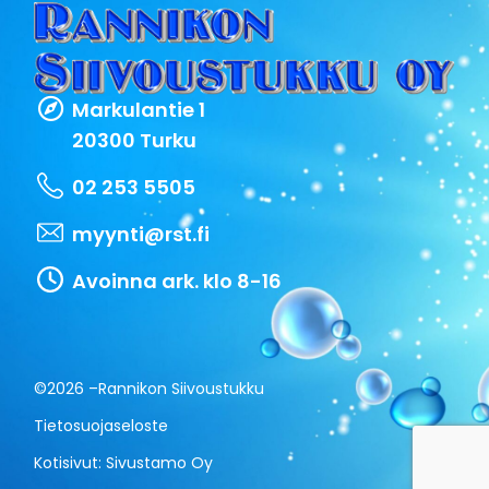
Markulantie 1
20300 Turku
02 253 5505
myynti@rst.fi
Avoinna ark. klo 8-16
©2026 –
Rannikon Siivoustukku
Tietosuojaseloste
Kotisivut:
Sivustamo Oy