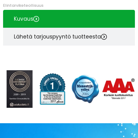
Elintarviketeollisuus
Kuvaus
Lähetä tarjouspyyntö tuotteesta