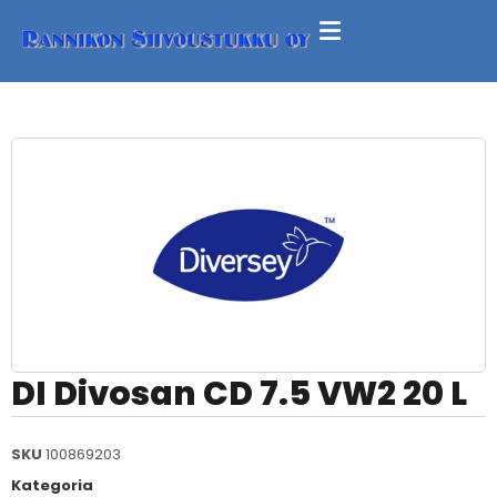
DI Divosan CD 7.5 VW2 20 L
SKU
100869203
Kategoria