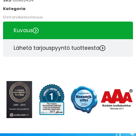
SKU
100863434
Kategoria
Elintarviketeollisuus
Kuvaus
Lähetä tarjouspyyntö tuotteesta