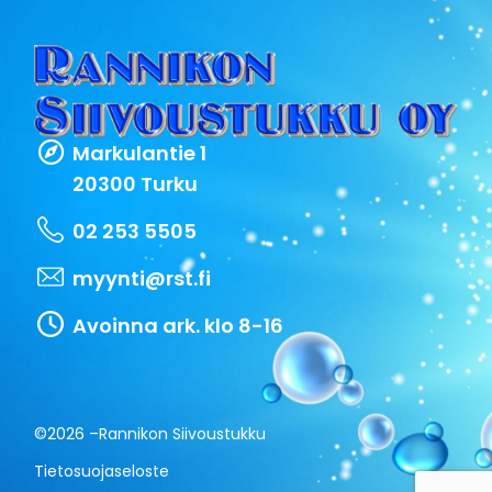
Markulantie 1
20300 Turku
02 253 5505
myynti@rst.fi
Avoinna ark. klo 8-16
©2026 –
Rannikon Siivoustukku
Tietosuojaseloste