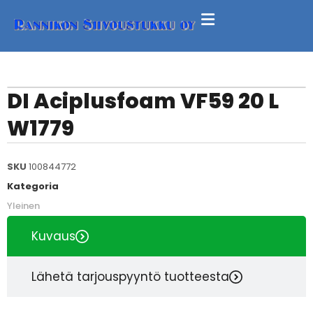
DI Aciplusfoam VF59 20 L
W1779
SKU
100844772
Kategoria
Yleinen
Kuvaus
Lähetä tarjouspyyntö tuotteesta