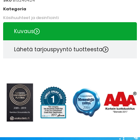
SKU
B13240424
Kategoria
Käsihuuhteet ja desinfiointi
Kuvaus
Lähetä tarjouspyyntö tuotteesta