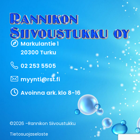
Markulantie 1
20300 Turku
02 253 5505
myynti@rst.fi
Avoinna ark. klo 8-16
©2026 –
Rannikon Siivoustukku
Tietosuojaseloste