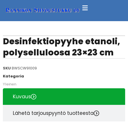
Desinfektiopyyhe etanoli,
polyselluloosa 23×23 cm
SKU
BWSCW91009
Kategoria
Yleinen
Kuvaus
Lähetä tarjouspyyntö tuotteesta