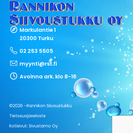
Markulantie 1
20300 Turku
02 253 5505
myynti@rst.fi
Avoinna ark. klo 8-16
©2026 –
Rannikon Siivoustukku
Tietosuojaseloste
Kotisivut:
Sivustamo Oy