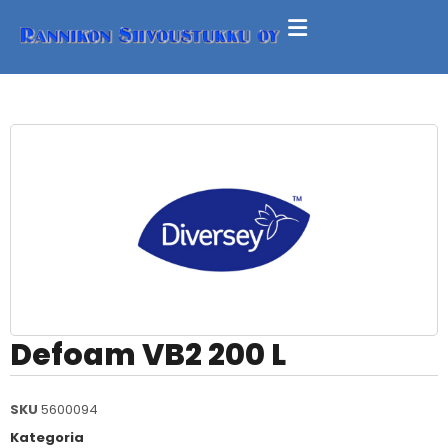
Defoam VB2 200 L
SKU
5600094
Kategoria