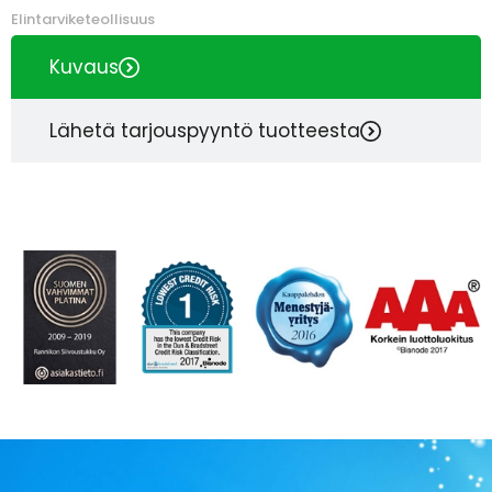
Elintarviketeollisuus
Kuvaus
Lähetä tarjouspyyntö tuotteesta