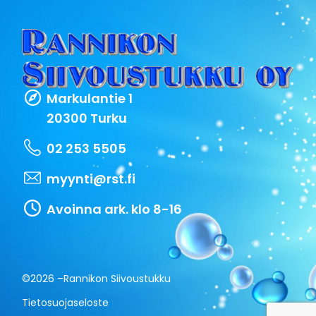
Markulantie 1
20300 Turku
02 253 5505
myynti@rst.fi
Avoinna ark. klo 8-16
©2026 –
Rannikon Siivoustukku
Tietosuojaseloste