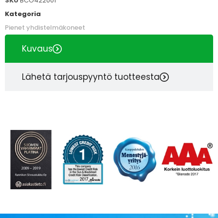
SKU
BCO422001
Kategoria
Pienet yhdistelmäkoneet
Kuvaus
Lähetä tarjouspyyntö tuotteesta