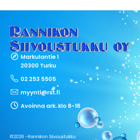
Markulantie 1
20300 Turku
02 253 5505
myynti@rst.fi
Avoinna ark. klo 8-16
©2026 –
Rannikon Siivoustukku