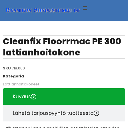
ineet
neet
Cleanfix Floorrmac PE 300
lattianhoitokone
eet
SKU
718.000
Kategoria
Lattianhoitokoneet
eri
Kuvaus
Lähetä tarjouspyyntö tuotteesta