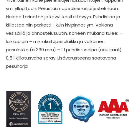
Ylivertainen kone pienehköjen lattiapintojen, rappujen
ym. ylläpitoon. Perustuu nopeakierrosjärjestelmään.
Helppo tärinätön ja kevyt käsiteltävyys. Puhdistaa ja
kiillottaa niin parketti-, kuin kivipinnat ym. Vakiona
vesisäiliö ja annostelusuutin. Koneen mukana tulee: –
laikkapidin – mikrokuitupesulaikka ja valkoinen
pesulaikka (ø 330 mm) – 1 l puhdistusaine (neutraali),
0,5 l kiillotusvaha spray. Lisävarusteena saatavana
pesuharja.