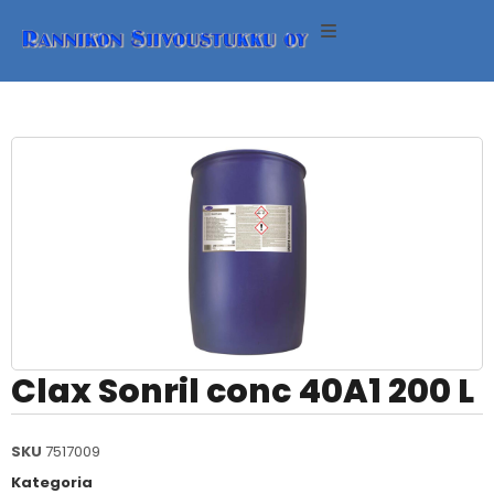
ineet
neet
eet
eri
Clax Sonril conc 40A1 200 L
SKU
7517009
Kategoria