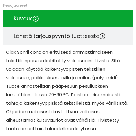
Pesujauheet
Kuvaus
Lähetä tarjouspyyntö tuotteesta
Clax Sonril conc on erityisesti ammattimaiseen
tekstiilienpesuun kehitetty valkaisuainetiiviste. Sitä
voidaan käyttää kaikentyyppisten tekstiilien
valkaisuun, poikkeuksena villa ja nailon (polyamidi).
Tuote annostellaan pääpesuun pesuliuoksen
lämpötilan ollessa 70-90 °C. Poistaa erinomaisesti
tahroja kaikentyyppisistä tekstiileistä, myös värillisistä.
Ohjeiden mukaisesti käytettynä valkaisun
aiheuttamat kuituvauriot ovat vähäisiä. Tiivistetty
tuote on erittäin taloudellinen käytössä.