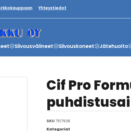
verkkokauppaan
Yhteystiedot
neet
Siivousvälineet
Siivouskoneet
Jätehuolto
Cif Pro Form
puhdistusai
SKU
7517938
Kategoriat