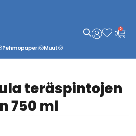
0
0
Pehmopaperi
Muut
ula teräspintojen
n 750 ml