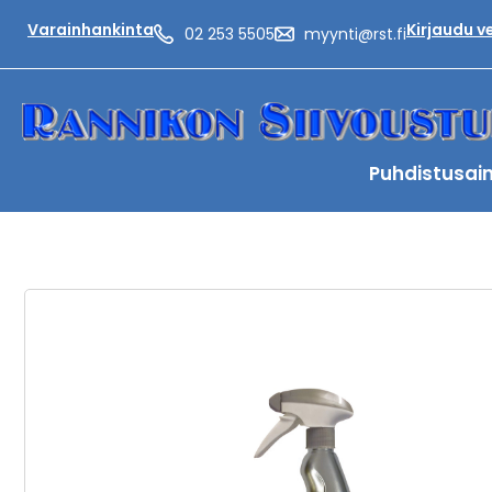
Varainhankinta
Kirjaudu 
02 253 5505
myynti@rst.fi
Puhdistusai