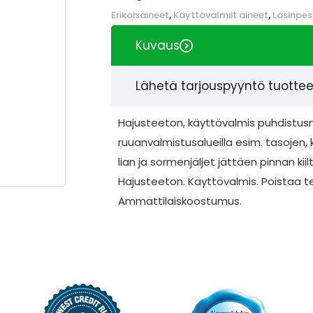
Erikoisaineet
,
Käyttövalmiit aineet
,
Lasinpes
Kuvaus
Lähetä tarjouspyyntö tuotte
Hajusteeton, käyttövalmis puhdistusne
ruuanvalmistusalueilla esim. tasojen
lian ja sormenjäljet jättäen pinnan kii
Hajusteeton. Käyttövalmis. Poistaa teh
Ammattilaiskoostumus.