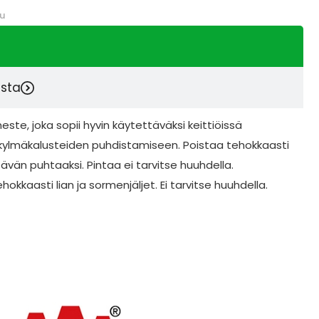
u
esta
ste, joka sopii hyvin käytettäväksi keittiöissä
, kylmäkalusteiden puhdistamiseen. Poistaa tehokkaasti
ltävän puhtaaksi. Pintaa ei tarvitse huuhdella.
okkaasti lian ja sormenjäljet. Ei tarvitse huuhdella.