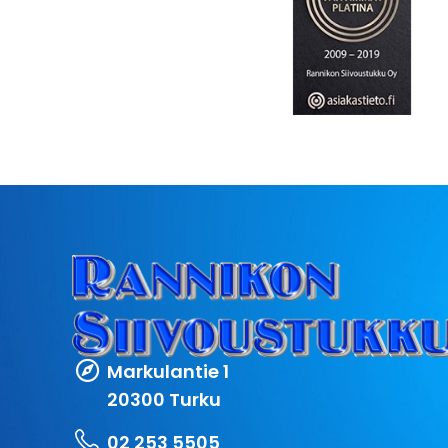
Markulantie 1
20300 Turku
02 253 5505