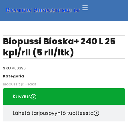
Biopussi Bioska+ 240 L 25
kpl/rll (5 rll/ltk)
SKU
V60396
Kategoria
Biopussit ja -säkit
Kuvaus
Lähetä tarjouspyyntö tuotteesta