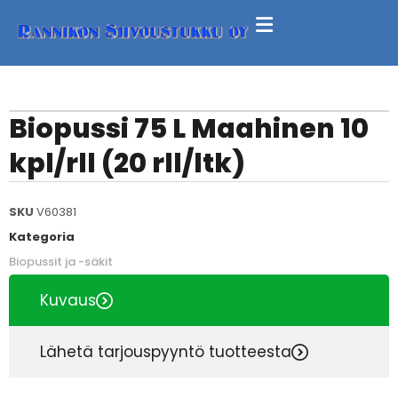
Biopussi 75 L Maahinen 10
kpl/rll (20 rll/ltk)
SKU
V60381
Kategoria
Biopussit ja -säkit
Kuvaus
Lähetä tarjouspyyntö tuotteesta